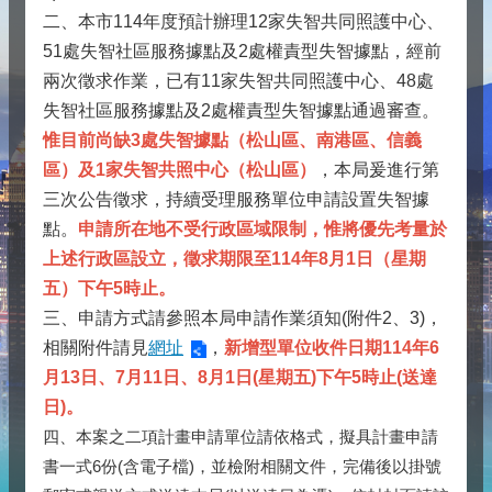
二、本市114年度預計辦理12家失智共同照護中心、
51處失智社區服務據點及2處權責型失智據點，經前
兩次徵求作業，已有11家失智共同照護中心、48處
失智社區服務據點及2處權責型失智據點通過審查。
惟目前尚缺3處失智據點（松山區、南港區、信義
區）及1家失智共照中心（松山區）
，本局爰進行第
三次公告徵求，持續受理服務單位申請設置失智據
點。
申請所在地不受行政區域限制，惟將優先考量於
上述行政區設立，徵求期限至114年8月1日（星期
五）下午5時止。
三、申請方式請參照本局申請作業須知(附件2、3)，
相關附件請見
網址
，
新增型單位收件日期114年6
月13日、7月11日、8月1日(星期五)下午5時止(送達
日)。
四、本案之二項計畫申請單位請依格式，擬具計畫申請
書一式6份(含電子檔)，並檢附相關文件，完備後以掛號