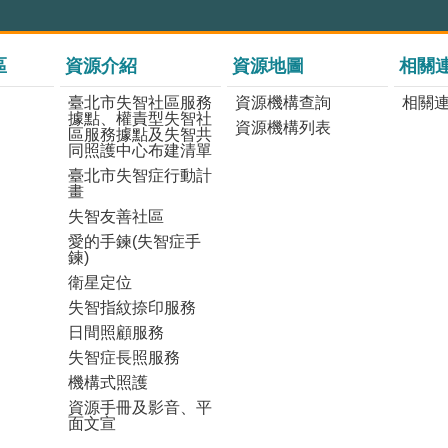
區
資源介紹
資源地圖
相關
臺北市失智社區服務
資源機構查詢
相關
據點、權責型失智社
資源機構列表
區服務據點及失智共
同照護中心布建清單
臺北市失智症行動計
畫
失智友善社區
愛的手鍊(失智症手
鍊)
衛星定位
失智指紋捺印服務
日間照顧服務
失智症長照服務
機構式照護
資源手冊及影音、平
面文宣