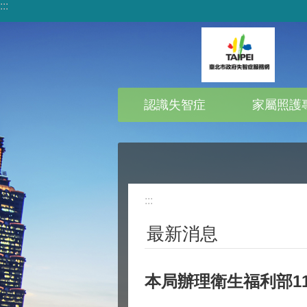
:::
跳到主要內容區塊
認識失智症
家屬照護
:::
最新消息
本局辦理衛生福利部1