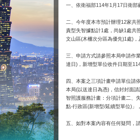
一、依衛福部114年1月17日衛部
二、今年度本市預計辦理12家共
責型失智據點計1處，尚缺1處共照
文山區(木柵次分區為優先)1處)
三、申請方式請參照本局申請作業
達日)，新增型單位收件日期至114
四、本案之三項計畫申請單位請依
本局(以送達日為憑)，信封封面請
智照護服務計畫：分項計畫二、失
點-行政區(新增型/延續型單位)」
五、如對本案內容有任何疑問，請