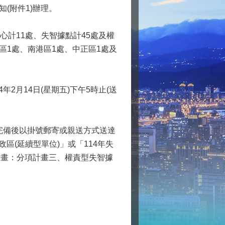
知(附件1)辦理。
心計11處、失智據點計45處及權
區1處、南港區1處、中正區1處及
年2月14日(星期五)下午5時止(送
完備後以掛號郵寄或親送方式送達
區(延續型單位)」或「114年失
務計畫：分項計畫三、權責型失智據