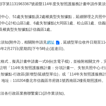
顧字第1131963367號函暨114年度失智照護服務計畫申請作業須
照中心、51處失智據點及2處權責型失智據點，延續辦理之共照中
中心計松山區1處、6處失智據點(大同區1處、松山區1處、信義
，及權責型失智據點計信義區1處。
須知(附件2)，相關附件請見
網址
，延續型單位收件日期至114
年2月27日(星期四)下午5時止(送達日)。
格式，擬具計畫申請書一式6份(含電子檔)，並檢附相關文件，
註明「114年失智照護服務計畫：分項計畫一、失智共照中心-行政
智據點-行政區(新增型/延續型單位)」或「114年失智照護服
，地址：110204臺北市信義區市府路1號西南區2樓長期照護科。
洽各行政區業務聯繫窗口(詳作業須知)。