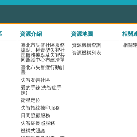
區
資源介紹
資源地圖
相關
臺北市失智社區服務
資源機構查詢
相關
據點、權責型失智社
資源機構列表
區服務據點及失智共
同照護中心布建清單
臺北市失智症行動計
畫
失智友善社區
愛的手鍊(失智症手
鍊)
衛星定位
失智指紋捺印服務
日間照顧服務
失智症長照服務
機構式照護