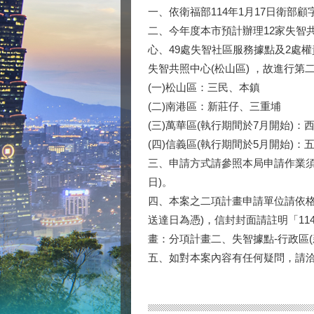
一、依衛福部114年1月17日衛部顧字
二、今年度本市預計辦理12家失智
心、49處失智社區服務據點及2處權
失智共照中心(松山區) ，故進行
(一)松山區：三民、本鎮
(二)南港區：新莊仔、三重埔
(三)萬華區(執行期間於7月開始)
(四)信義區(執行期間於5月開始)：
三、申請方式請參照本局申請作業須知
日)。
四、本案之二項計畫申請單位請依格
送達日為憑)，信封封面請註明「11
畫：分項計畫二、失智據點-行政區(
五、如對本案內容有任何疑問，請洽