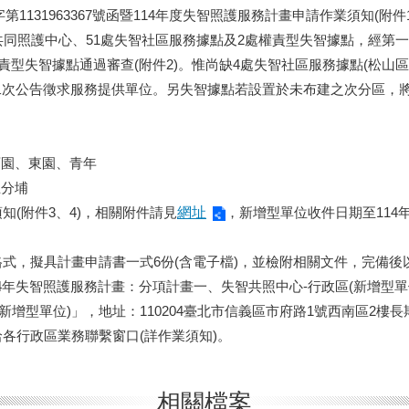
第1131963367號函暨114年度失智照護服務計畫申請作業須知(附件
共同照護中心、51處失智社區服務據點及2處權責型失智據點，經第一
責型失智據點通過審查(附件2)。惟尚缺4處失智社區服務據點(松山
第二次公告徵求服務提供單位。另失智據點若設置於未布建之次分區，
：西園、東園、青年
五分埔
(附件3、4)，相關附件請見
網址
，新增型單位收件日期至114年
式，擬具計畫申請書一式6份(含電子檔)，並檢附相關文件，完備後
4年失智照護服務計畫：分項計畫一、失智共照中心-行政區(新增型單
新增型單位)」，地址：110204臺北市信義區市府路1號西南區2樓
各行政區業務聯繫窗口(詳作業須知)。
相關檔案